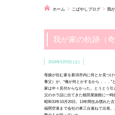
ホーム
こばやしブログ
我が
我が家の軌跡（奇
2018年5月5日 (土)
母娘が住む家を新潟市内に何とか見つけ
養父）が、“俺が何とかするから．．．”
家は中々見付からなかった。とうとう引
父のホラ話に出てきた植田屋旅館に一時
昭和33年10月20日。13年間住み慣
福岡空港まで会社の車三台連ねて出発。
勢の人が待っていた。