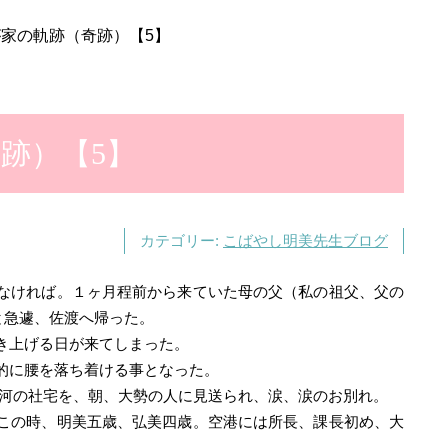
家の軌跡（奇跡）【5】
跡）【5】
カテゴリー:
こばやし明美先生ブログ
なければ。１ヶ月程前から来ていた母の父（私の祖父、父の
と急遽、佐渡へ帰った。
き上げる日が来てしまった。
的に腰を落ち着ける事となった。
れた古河の社宅を、朝、大勢の人に見送られ、涙、涙のお別れ。
この時、明美五歳、弘美四歳。空港には所長、課長初め、大