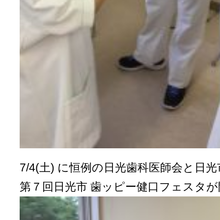
7/4(土) に恒例の日光歯科医師会と日
第７回日光市 歯ッピー健口フェスタ